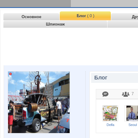
Блог
( 0 )
Основное
Др
Шпионаж
Блог
7
Delfa
Seoul