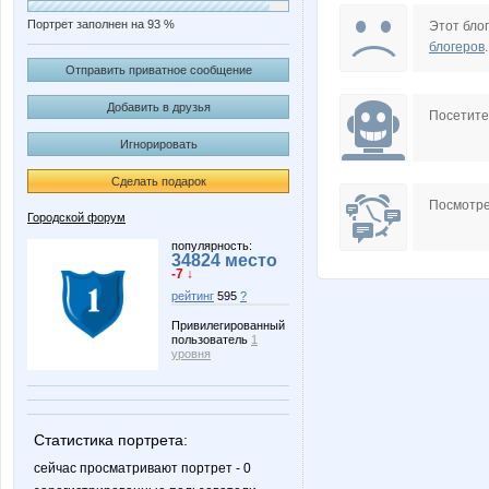
Портрет заполнен на 93 %
Этот блог
блогеров
.
Отправить приватное сообщение
Добавить в друзья
Посетит
Игнорировать
Сделать подарок
Посмотре
Городской форум
популярность:
34824 место
-7 ↓
рейтинг
595
?
Привилегированный
пользователь
1
уровня
Статистика портрета:
сейчас просматривают портрет - 0